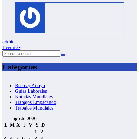
admin
Leer más
Categorías
Becas y Apoyo
Guias Laborales
Noticias Mundiales
Trabajos Empacando
Trabajos Mundiales
agosto 2026
L
M
X
J
V
S
D
1
2
3
4
5
6
7
8
9