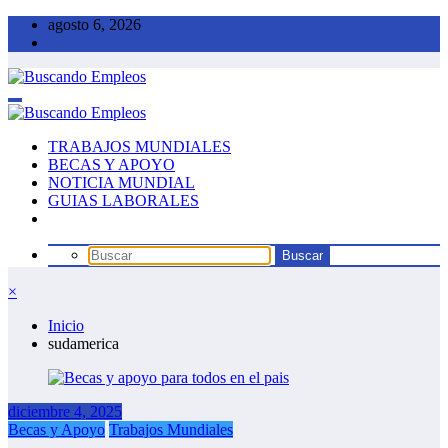
Saltar
agosto 6, 2026
al
contenido
TRABAJOS MUNDIALES
BECAS Y APOYO
NOTICIA MUNDIAL
GUIAS LABORALES
×
Inicio
sudamerica
diciembre 4, 2025
Becas y Apoyo
Trabajos Mundiales