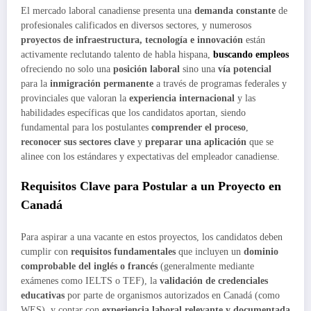
El mercado laboral canadiense presenta una
demanda constante
de
profesionales calificados en diversos sectores, y numerosos
proyectos de infraestructura, tecnología e innovación
están
activamente reclutando talento de habla hispana,
buscando empleos
ofreciendo no solo una
posición laboral
sino una
vía potencial
para la
inmigración permanente
a través de programas federales y
provinciales que valoran la
experiencia internacional
y las
habilidades específicas que los candidatos aportan, siendo
fundamental para los postulantes
comprender el proceso
,
reconocer sus sectores clave
y
preparar una aplicación
que se
alinee con los estándares y expectativas del empleador canadiense.
Requisitos Clave para Postular a un Proyecto en
Canadá
Para aspirar a una vacante en estos proyectos, los candidatos deben
cumplir con
requisitos fundamentales
que incluyen un
dominio
comprobable del inglés o francés
(generalmente mediante
exámenes como IELTS o TEF), la
validación de credenciales
educativas
por parte de organismos autorizados en Canadá (como
WES), y contar con
experiencia laboral relevante y documentada