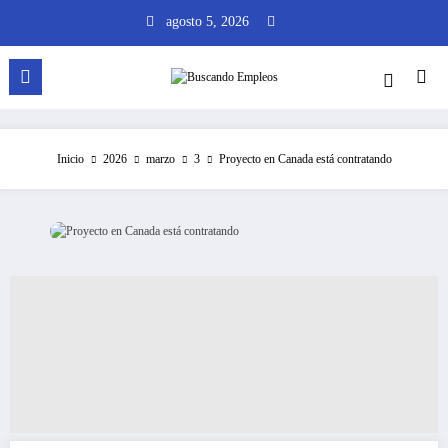
Saltar
agosto 5, 2026
al
contenido
Inicio
2026
marzo
3
Proyecto en Canada está contratando